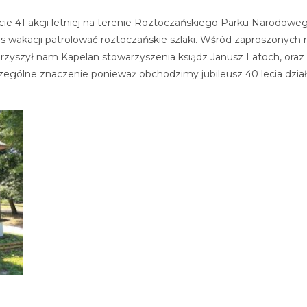
cie 41 akcji letniej na terenie Roztoczańskiego Parku Narodoweg
 wakacji patrolować roztoczańskie szlaki. Wśród zaproszonych na
warzyszył nam Kapelan stowarzyszenia ksiądz Janusz Latoch, ora
zególne znaczenie ponieważ obchodzimy jubileusz 40 lecia działa