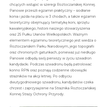
chcących wstąpić w szeregi Roztoczańskiej Konnej.
Panowie przeszli egzamin praktyczny – siodłanie
konia i jazda na placu w 3 chodach, a także egzamin
teoretyczny obejmujący tematykę koni, sprzętu
kawaleryjskiego, historii naszego stowarzyszenia
oraz 25 Pułku Ułanów Wielkopolskich. Ważnym
elementem egzaminu teoretycznego jest wiedza o
Roztoczańskim Parku Narodowym, jego topografii
oraz chronionych gatunkach, ponieważ już niedługo
Panowie odbędą swój pierwszy w życiu szwadron
kandydacki. Podczas szwadronu będą patrolować
konno RPN oraz poznają codzienne obowiązki
strażników na akcji letniej. Po odbyciu
dwutygodniowego szwadronu, kandydatów czeka
chrzest i zaprzysiężenie na Strażnika Roztoczańskiej
Konnej Straży Ochrony Przyrody.