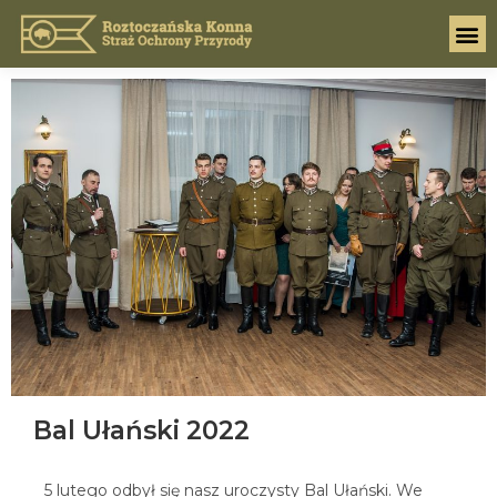
Bal Ułański 2022
5 lutego odbył się nasz uroczysty Bal Ułański. We